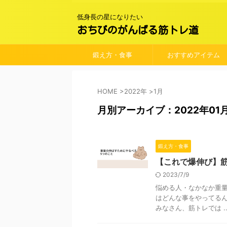
低身長の星になりたい
おちびのがんばる筋トレ道
鍛え方・食事
おすすめアイテム
HOME
>
2022年
>
1月
月別アーカイブ：2022年01
鍛え方・食事
【これで爆伸び】
2023/7/9
悩める人・なかなか重量
はどんな事をやってるん
みなさん、筋トレでは ..