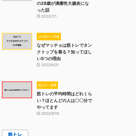
の28歳が潰瘍性大腸炎にな
った話
2023/7/1
その他トレ情報
なぜマッチョは筋トレでタン
クトップを着る？知ってほし
い5つの理由
2023/6/21
鍛え方・食事
筋トレの平均時間はどれくら
い？ほとんどの人は〇〇分で
やってます
2023/6/16