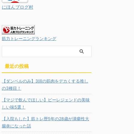
にほんブログ村
筋力トレーニングランキング
最近の投稿
【ダンベルのみ】3頭の筋肉をデカくする推し
の3種目！
【マジで飲んでほしい】ビーレジェンドの美味
しい味5選！
【入院もした】筋トレ歴5年の28歳が潰瘍性大
腸炎になった話