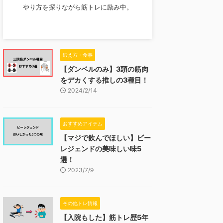
やり方を探りながら筋トレに励み中。
鍛え方・食事
【ダンベルのみ】3頭の筋肉
をデカくする推しの3種目！
2024/2/14
おすすめアイテム
【マジで飲んでほしい】ビー
レジェンドの美味しい味5
選！
2023/7/9
その他トレ情報
【入院もした】筋トレ歴5年