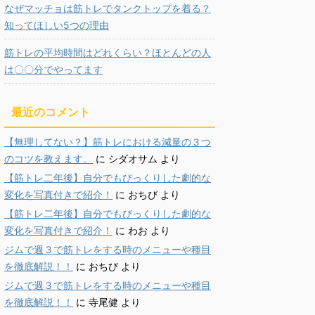
なぜマッチョは筋トレでタンクトップを着る？
知ってほしい5つの理由
筋トレの平均時間はどれくらい？ほとんどの人
は〇〇分でやってます
最近のコメント
【無理してない？】筋トレにおける減量の３つ
のコツを教えます。
に
シダオサム
より
【筋トレ二年後】自分でもびっくりした劇的な
変化を写真付きで紹介！
に
おちび
より
【筋トレ二年後】自分でもびっくりした劇的な
変化を写真付きで紹介！
に
わお
より
ジムで週３で筋トレをする時のメニューや種目
を徹底解説！！
に
おちび
より
ジムで週３で筋トレをする時のメニューや種目
を徹底解説！！
に
寺尾健
より